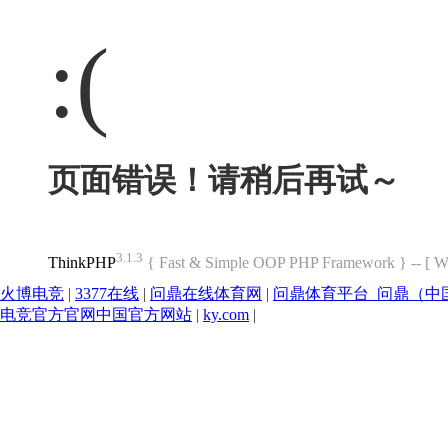
:(
页面错误！请稍后再试～
3.1.3
ThinkPHP
{ Fast & Simple OOP PHP Framework } -- 
火博电竞
|
3377在线
|
问鼎在线体育网
|
问鼎体育平台_问鼎（中
电竞官方官网中国官方网站
|
ky.com
|